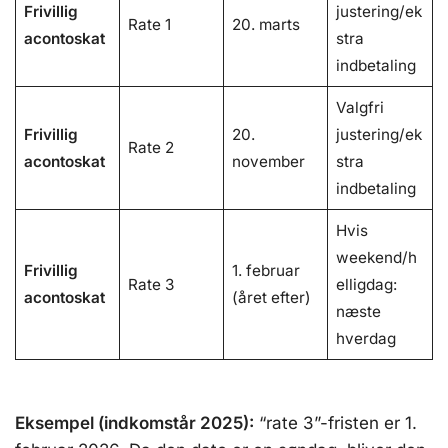
Frivillig
justering/ek
Rate 1
20. marts
acontoskat
stra
indbetaling
Valgfri
Frivillig
20.
justering/ek
Rate 2
acontoskat
november
stra
indbetaling
Hvis
weekend/h
Frivillig
1. februar
Rate 3
elligdag:
acontoskat
(året efter)
næste
hverdag
Eksempel (indkomstår 2025):
“rate 3”-fristen er 1.