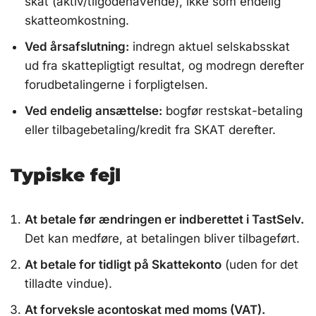
skat (aktiv/tilgodehavende), ikke som endelig
skatteomkostning.
Ved årsafslutning:
indregn aktuel selskabsskat
ud fra skattepligtigt resultat, og modregn derefter
forudbetalingerne i forpligtelsen.
Ved endelig ansættelse:
bogfør restskat-betaling
eller tilbagebetaling/kredit fra SKAT derefter.
Typiske fejl
At betale før ændringen er indberettet i TastSelv.
Det kan medføre, at betalingen bliver tilbageført.
At betale for tidligt på Skattekonto
(uden for det
tilladte vindue).
At forveksle acontoskat med moms (VAT).