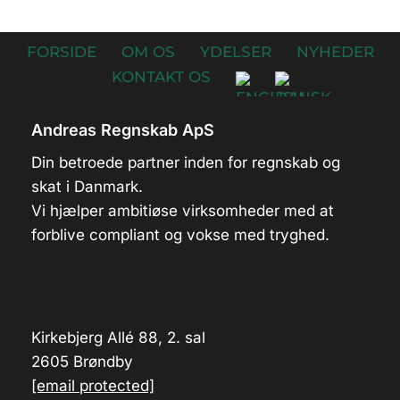
FORSIDE
OM OS
YDELSER
NYHEDER
KONTAKT OS
Andreas Regnskab ApS
Din betroede partner inden for regnskab og
skat i Danmark.
Vi hjælper ambitiøse virksomheder med at
forblive compliant og vokse med tryghed.
Kirkebjerg Allé 88, 2. sal
2605 Brøndby
[email protected]