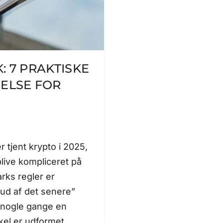
: 7 PRAKTISKE
RELSE FOR
r tjent krypto i 2025,
live kompliceret på
rks regler er
ud af det senere”
g nogle gange en
ikel er udformet…