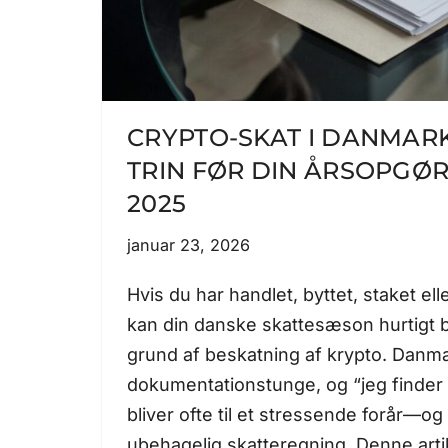
CRYPTO-SKAT I DANMARK
TRIN FØR DIN ÅRSOPGØ
2025
januar 23, 2026
Hvis du har handlet, byttet, staket elle
kan din danske skattesæson hurtigt b
grund af beskatning af krypto. Danma
dokumentationstunge, og “jeg finder 
bliver ofte til et stressende forår—o
ubehagelig skatteregning. Denne art