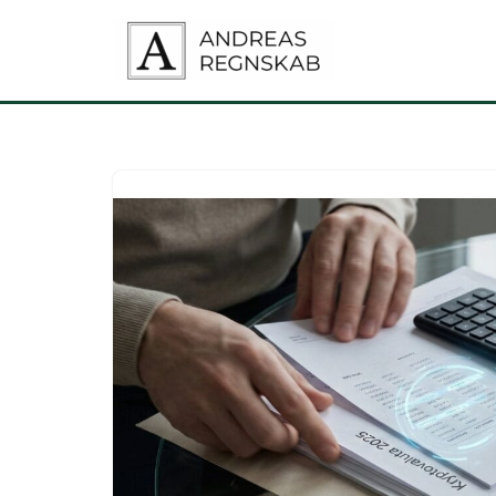
Spring
til
indhold