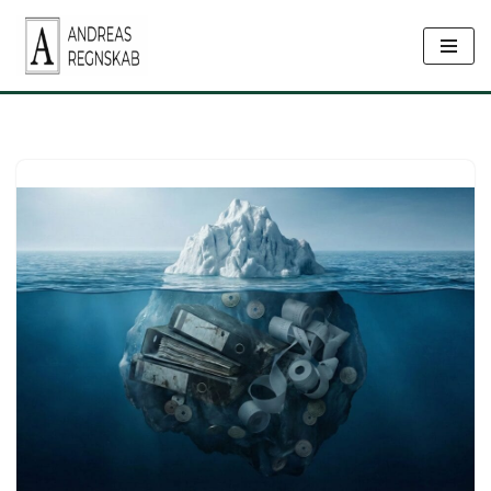
Spring
til
indhold