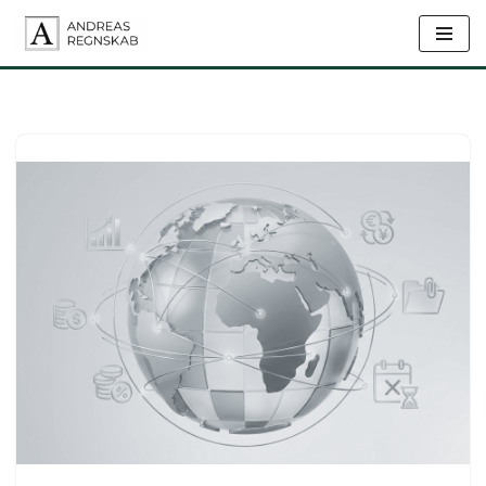
Spring
til
indhold