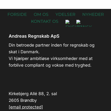
FORSIDE
OM OS
YDELSER
NYHEDER
KONTAKT OS
Andreas Regnskab ApS
Din betroede partner inden for regnskab og
skat i Danmark.
Vi hjælper ambitiøse virksomheder med at
forblive compliant og vokse med tryghed.
Kirkebjerg Allé 88, 2. sal
2605 Brøndby
[email protected]