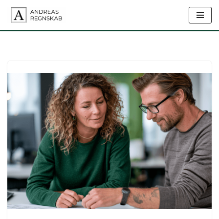
Spring
til
indhold