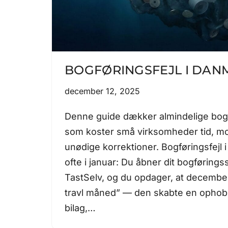
BOGFØRINGSFEJL I DAN
december 12, 2025
Denne guide dækker almindelige bogf
som koster små virksomheder tid, m
unødige korrektioner. Bogføringsfejl 
ofte i januar: Du åbner dit bogføring
TastSelv, og du opdager, at december
travl måned” — den skabte en ophob
bilag,…