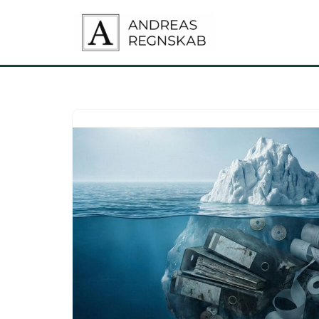
Spring
til
indhold