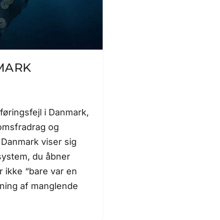
MARK
øringsfejl i Danmark,
omsfradrag og
i Danmark viser sig
ssystem, du åbner
 ikke “bare var en
ning af manglende