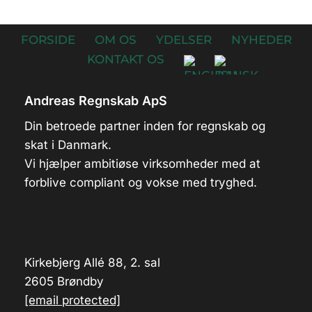
FORSIDE
OM OS
YDELSER
NYHEDER
KONTAKT OS
Andreas Regnskab ApS
Din betroede partner inden for regnskab og
skat i Danmark.
Vi hjælper ambitiøse virksomheder med at
forblive compliant og vokse med tryghed.
Kirkebjerg Allé 88, 2. sal
2605 Brøndby
[email protected]