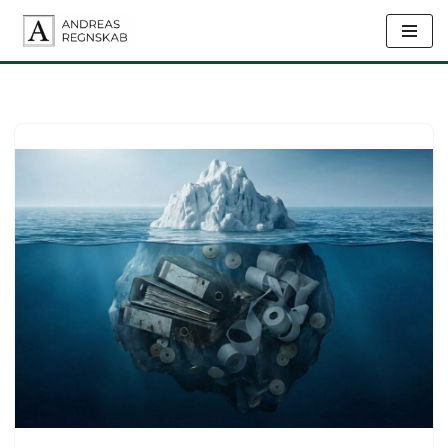
Spring
til
indhold