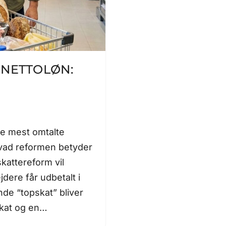
 NETTOLØN:
de mest omtalte
vad reformen betyder
kattereform vil
ere får udbetalt i
de “topskat” bliver
pskat og en…