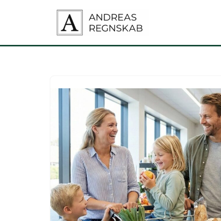
Spring
til
indhold