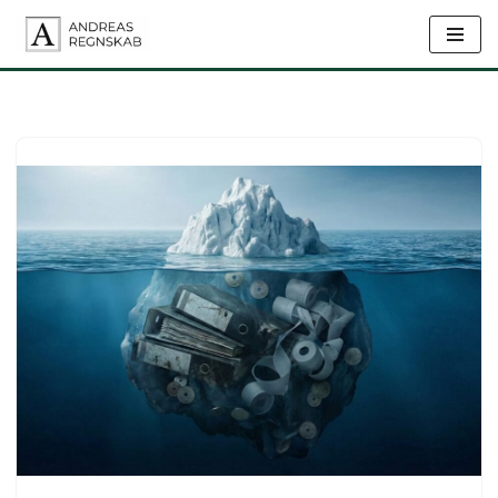
Spring
til
indhold