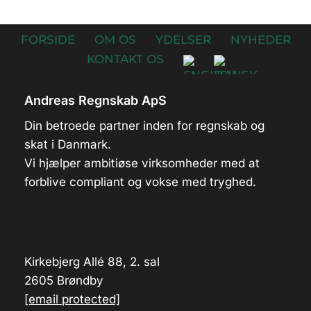
FORSIDE
OM OS
YDELSER
NYHEDER
KONTAKT OS
Andreas Regnskab ApS
Din betroede partner inden for regnskab og
skat i Danmark.
Vi hjælper ambitiøse virksomheder med at
forblive compliant og vokse med tryghed.
Kirkebjerg Allé 88, 2. sal
2605 Brøndby
[email protected]