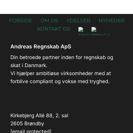
FORSIDE
OM OS
YDELSER
NYHEDER
KONTAKT OS
Andreas Regnskab ApS
Din betroede partner inden for regnskab og
skat i Danmark.
Vi hjælper ambitiøse virksomheder med at
forblive compliant og vokse med tryghed.
Kirkebjerg Allé 88, 2. sal
2605 Brøndby
[email protected]