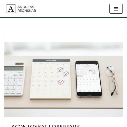
Spring
til
indhold
ACONTOSKAT I DANMARK