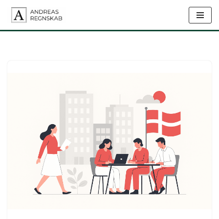
Spring
til
indhold