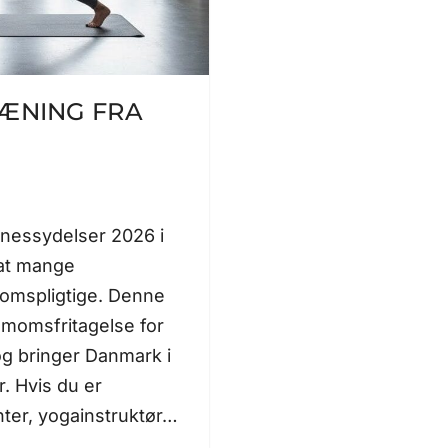
RÆNING FRA
tnessydelser 2026 i
 at mange
omspligtige. Denne
momsfritagelse for
og bringer Danmark i
. Hvis du er
enter, yogainstruktør…