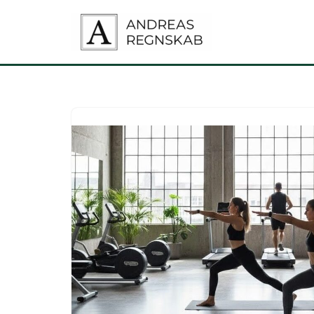
Spring
til
indhold