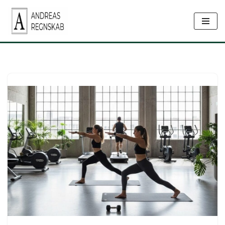
Spring
til
indhold