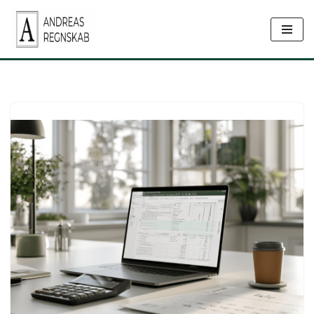
Spring
til
indhold