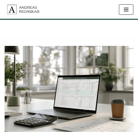
Spring
til
indhold