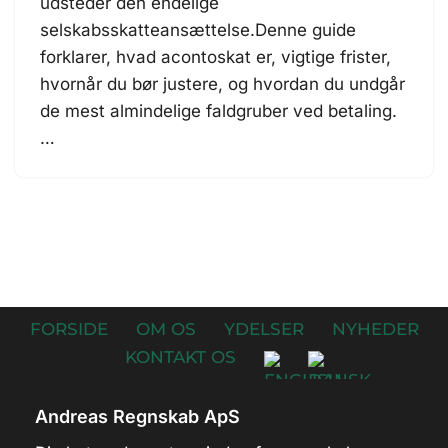
udsteder den endelige
selskabsskatteansættelse.Denne guide
forklarer, hvad acontoskat er, vigtige frister,
hvornår du bør justere, og hvordan du undgår
de mest almindelige faldgruber ved betaling.
…
FORSIDE
OM OS
YDELSER
NYHEDER
KONTAKT OS
Andreas Regnskab ApS